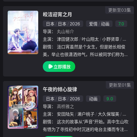
更新至03集
皎洁迎宵之月
日本
日本
2026
爱情
动画
7.0
导演：
丸山裕介
主演：
津田健次郎
叶山翔太
小野贤章
铃木崚
剧情：
泷口宵虽然是个女生，但是她长相俊
美，举止也很潇洒帅气，所以被同学们称为「
王子」。虽然宵也想象漫画里的女主角谈场恋
立即播放
爱，但是男生们都因为宵长得太帅气，所以没
把她当成女生，所以宵很早就放弃谈恋爱了。
可是有一
更新至01集
午夜的倾心旋律
日本
日本
2026
动画
9.0
导演：
高桥雅之
主演：
安田陆矢
濑户桃子
大久保瑠美
铃代纱
剧情：
这次的故事从“声音”开始。高中生山吹
有恓为了寻找初中时沉迷的电台主播而专注于
声音。某天从学校广播中听到了确信是本人的