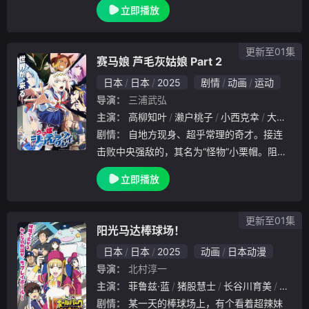
立即播放
声音。但是冲到广播室才发现有四个人在内，
而且梦想也能对应上，为了找出真身告诉她自
己的
更新至01集
赛马娘 芦毛灰姑娘 Part 2
日本
日本
2025
剧情
动画
运动
导演：
三浦武弘
主演：
高柳知叶
濑户桃子
小西克幸
大塚芳忠
剧情：
自地方现身、超乎常理的奇才。接连
击败中央强敌的，其名为“怪物”小栗帽。阻挡
在她面前的，是“最强”玉藻十字。更有跨越海
立即播放
洋而来的“世界”赛马娘们。这位终将开创一个“
时代”的灰衣少女，如今正踏入全新领域——
更新至01集
阳光马达棒球场！
日本
日本
2025
动画
日本动漫
导演：
北村淳一
主演：
菲鲁兹·蓝
猪股慧士
长谷川育美
上田燿
剧情：
某一天的棒球场上，有个看着超辣妹