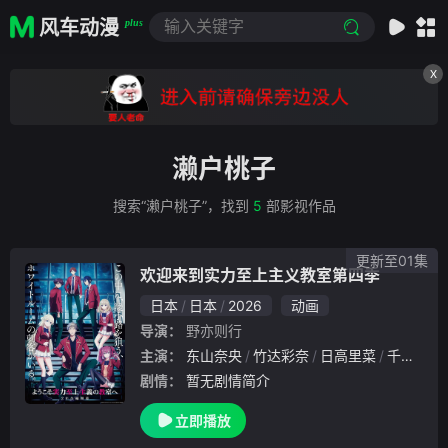
风车动漫
plus
X
濑户桃子
搜索“濑户桃子”，找到
5
部影视作品
更新至01集
欢迎来到实力至上主义教室第四季
日本
日本
2026
动画
导演：
野亦则行
主演：
东山奈央
竹达彩奈
日高里菜
千叶翔也
剧情：
暂无剧情简介
立即播放