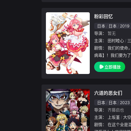
起来……
粉彩回忆
日本
日本
2019
导演：
暂无
主演：
田村睦心
剧情：
我们的使命，是击退企图破坏作品世界的【
病毒】！我们要为了
御宅文化圣地的秋叶
立即播放
漫画的记忆逐渐被忘
剩无几。支撑着...
六道的恶女们
日本
日本
2023
导演：
齐藤启也
主演：
上坂堇
大
剧情：
在这个全是混混的学校，苦逼少年六道获得