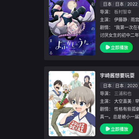
日本
日本
2022
导演：
板村智幸
主演：
伊藤静
雨
剧情：
“我第一次在夜里，没跟任何人说就出来了。”
讨厌女生的初中二年
去上学了。而且，每
立即播放
光第一次在夜里没告
，自由自在，与...
宇崎酱想要玩耍
日本
日本
2020
导演：
三浦和也
主演：
大空直美
剧情：
性格有些孤僻喜爱安静的大学3年级生，樱井
真一。总是被小一届
各种照顾爱耍孤僻的
立即播放
头的纠缠。虽然一开