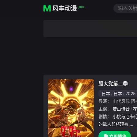
风车动漫
plus
胆大党第二季
日本
日本
2025
导演：
山代风我
阿
主演：
若山诗音
剧情：
小桃与厄卡伦踏入神秘温泉小镇，极具威胁
的敌人即将现身……
立即播放