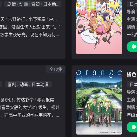
剧情
动画
奇幻
日本动漫
6.0
日
导演
宫天
吉野裕行
小野贤章
户松遥
喜多村英梨
大空直美
日笠阳子
主演
佐
剧情
级学生夜守光，现在不知为何不
一名
天晚上都睡不着觉。有一天，小
多彩
诉任何人就出去了。 夜风怡人
事给
而某
全12集
橘色
喜剧
动画
日本动漫
日
导演
早见沙织
竹达彩奈
赤羽根健治
秋元羊介
高木朋弥
主演
剧情
，同高中毕业的学妹宇崎花，以
年级
学长的名义为由，进行各种无厘
到了
始觉得有点困扰，但却逐渐习惯
10