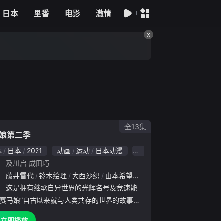
日本
里番
电影
激情
X
全13集
娘第二季
本
日本
2021
动画
运动
日本动漫
7.0
：
及川启
成田巧
心
：
藤井雪代
吉野裕行
铃木绘理
大空直美
大西沙织
山本希望
上坂堇
津田美波
大空直
：
这是拥有继承自异世界的光辉名号及竞速能
“赛马娘”自古以来就与人类共存的世界的故事。
转学到都市的特雷森学园的jijikB.com赛马娘·
立即播放