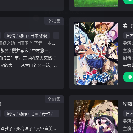
特别
“日
全73集
赛马
剧情
动画
日本动漫
10.0
日
田钢之助
上田茂
竹下健一
本乡满
角铜博之
神谷纯
小川孝治
铃木拓磨
导演
地
代永翼
樱井孝宏
中村悠一
福山润
能登麻美子
梶裕贵
花泽香菜
主演
柚
剧情
界的大门。从大门的另一端，被
央强
物蜂拥而出。人类惊慌失措之余发
是“
对近界民完全没有任何效果。危
娘们
界
踏入
全61集
篇
彻夜
剧情
动作
动画
奇幻
冒险
日本动漫
6.0
日
导演
野泽雅子
桑岛法子
大空直美
赤羽根健治
伊藤美纪
堀川亮
草尾毅
主演