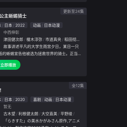
憾，为了弥补这
更新至24集
公主蜥蜴骑士
本
日本
2022
动画
日本动漫
：
中西伸彰
：
高木涉
津田健次郎
古川登志夫
榎木淳弥
植田佳奈
市道真央
喜多村英梨
稻田彻
松冈祯丞
大空直美
大空直美
千叶繁
日笠
田所
：
故事讲述平凡的大学生雨宫夕日，某日一只
话的蜥蜴宣告他被选为拯救世界的骑士。正当夕
此半信半疑时受到敌人的袭击，并被他应守护的
立即播放
朝日奈五月雨拯救，没想到公主却是企图征服世
魔王。夕日受到五月雨
全12集
！
本
日本
2020
喜剧
动画
日本动漫
：
暂无
：
古木望
利根健太朗
大空直美
平野绫
五十岚裕美
荻野晴朗
高田
：
「らきすた」の美水かがみさん原作,アニメ