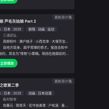
周，和同班同学们一起一边切磋琢磨，一边赌上
本第一
更新至01集
娘 芦毛灰姑娘 Part 2
本
日本
2025
剧情
动画
运动
：
冈公俊
三浦武弘
：
木凉香
高柳知叶
钉宫理惠
濑户桃子
古川登志夫
小西克幸
柿原彻也
大塚芳忠
桑岛法子
伊濑茉莉也
藤原启治
涩谷彩乃
大空直
大
：
自地方现身、超乎常理的奇才。接连击败中
敌的，其名为“怪物”小栗帽。阻挡在她面前的，
最强”玉藻十字。更有跨越海洋而来的“世界”赛马
立即播放
。这位终将开创一个“时代”的灰衣少女，如今正
全新领域——
更新至01集
之歌第二季
本
日本
2025
动画
日本动漫
：
板村智幸
：
新井良平
佐藤元
田中真弓
雨宫天
花守由美里
松原大典
鹤广美
户松遥
高户靖广
喜多村英梨
盐屋浩三
伊藤静
大空直美