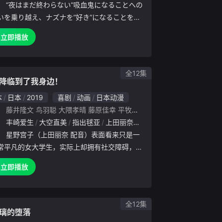
：
“夜はまだ終わらない”吸血鬼になることへの
いを乗り越え、ナズナを“好き”になることを決
コウと、コウに“惚れさせる”決意をしたナズナ
立即播放
恋」が一体なんなのか、わからないまま二人の
加速していく
全12集
降临到了我身边！
本
日本
2019
喜剧
动画
日本动漫
：
藤井隆文
鸟羽聪
大隈孝晴
藤原佳幸
平牧大辅
上坪亮树
由井翠
子
：
丰崎爱生
井上麻里奈
大空直美
大桥贤一郎
指出毬亚
山下大辉
上田丽奈
粕谷雄太
Lynn
新井良平
大和田仁美
照井春佳
鬼头明
：
星野宫子（上田丽奈 配音）表面看来只是一
常平凡的女大学生，实际上却拥有社交障碍，无
人正常的交往，因此常常宅在家中，孤独的制作
立即播放
丽的Cosplay服装。星野日向（长江里加 配音）
子的妹妹，
全12集
璃的堕落