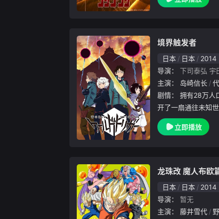
境界触发者
日本
日本
2014
导演：
下司泰弘
宇
主演：
岛崎信长
剧情：
拥有28万人口的三门市，其境内某天突然打
开了一扇通往未知世
称为“近界民”的怪
立即播放
现，地球现有的武器
急时刻，神秘团体境
龙珠改 魔人布欧
日本
日本
2014
导演：
暂无
主演：
藤井雪代