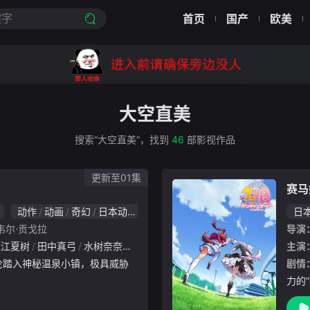
首页
国产
欧美
大空直美
搜索“大空直美”，找到
46
部影视作品
更新至01集
赛马
动作
动画
奇幻
日本动漫
日
韦尔·贡戈拉
导演
花江夏树
田中真弓
水树奈奈
佐仓绫音
石川界人
矶边万沙子
田村睦
主演
剧情
力的
从乡下