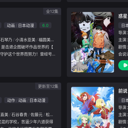
大遗
全12集
惑星
动画
日本动漫
6.0
日
导演
三石琴乃
小清水亚美
福圆美里
藤井雪代
子安武人
远藤绫
绪方贤一
主演
剧情
守护这个世界而努力！曾经号称
会说
原如今也成为了商业街，动画和
日对
却，专卖店也逐渐关闭，变得所
公主
界的
更新至12集
前说
动作
动画
日本动漫
日
导演
空直美
石谷春贵
佐藤元
松冈美里
夜道雪
关根瞳
主演
剧情