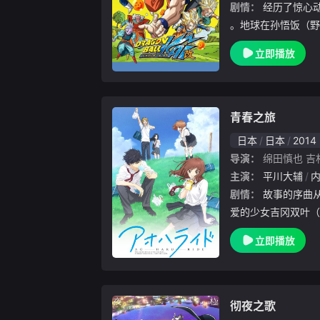
剧情：
经历了惊心动魄的沙鲁之战，Z战士更新换代
。地球在孙悟饭（野
下，迎来了七年漫长
立即播放
朗青年的每天往返于
儿比迪丽。伴随着全
青春之旅
日本
日本
2014
导演：
绵田慎也
吉
主演：
平川大辅
剧情：
故事的序曲从国中一年级开始。长相乖巧可
爱的少女吉冈双叶（
生，总觉得男生很讨
立即播放
中是一个特别的存在
开始，就随着他的转
彻夜之歌