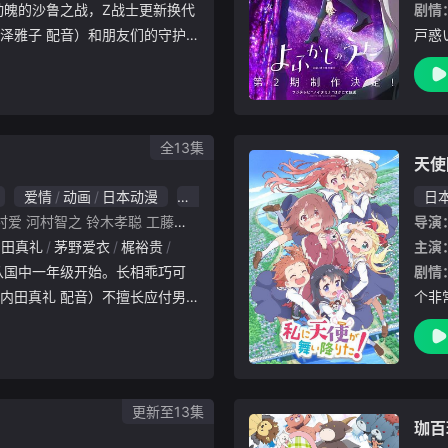
剧情
泽雅子 配音）和朋友们的守护
戸惑
而又短暂的和平岁月。已变成俊
めた
学校，在此期间结识了撒旦的女
。「
世界
夜は
全13集
天使
爱情
动画
日本动漫
8.0
日
村爱
河村智之
铃木孝聪
工藤利春
宫下新平
高桥英俊
导演
内田真礼
茅野爱衣
梶裕贵
松冈祯丞
大空直美
赤羽根健治
小松未可
主演
剧情
内田真礼 配音）不擅长应付男
个非
厌，唯独隔壁班的田中，在她眼
法和
。然而，和田中的青涩恋情还没
着华
校而凋
是宫
更新至13集
珈百