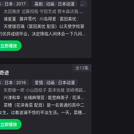
本
日本
2017
喜剧
动画
日本动漫
8.0
：
太田雅彦
远藤彻哉
守田艺成
野木森达哉
矢花馨
上坪亮树
荒井省吾
原
：
藤元
诸星堇
花守由美里
藤井雪代
和气杏未
川岛得爱
富田美忧
花泽香菜
柚木凉香
大西沙
：
天使珈百璃（富田美忧 配音）以天使学校第
的优异成绩毕业，决定降临人间体会一下凡间的
生活。在珈百璃的未来规划中，她将要一边做善
立即播放
人类带来幸福一遍完成在人类学校中的课业，然
一日，珈百璃无意间
全13集
奇迹
本
日本
2016
爱情
动画
日本动漫
：
矢野雄一郎
小山田桂子
富泽信雄
滨崎博嗣
京极尚彦
河原龙太
殿胜秀
：
兴津和幸
长绳麻理亚
能登麻美子
花泽香菜
佐仓绫音
浅川悠
浅
：
菜穗（花泽香菜 配音）是一名普通的高中二
女生，过着波澜不惊的平淡生活。一天，菜穗收
一封神秘的信件，寄件人竟然是10年后的自己，
立即播放
年后的菜穗声称自己的生命中发生了无法挽回的巨