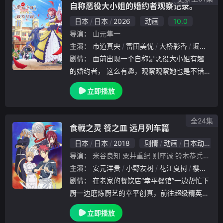
自称恶役大小姐的婚约者观察记录。
日本
日本
2026
动画
10.0
导演：
山元隼一
主演：
市道真央
富田美忧
大桥彩香
堀江瞬
剧情：
面前出现一个自称是恶役大小姐有趣
的婚约者， 这么有趣，观察观察她也是不错
的乐趣呢~
立即播放
全24集
食戟之灵 餐之皿 远月列车篇
日本
日本
2018
剧情
动画
日本动漫
导演：
米谷良知
粟井重纪
则座诚
铃木恭兵
福岛
主演：
安元洋贵
小野友树
花江夏树
樱井孝宏
剧情：
在老家的餐饮店“幸平餐馆”一边帮忙下
厨一边磨炼厨艺的幸平创真，前往超级精英料
理学校“远月茶寮料理学园”入学。幸平创真在
立即播放
学园中与各式各样的料理人相遇并不断成长着