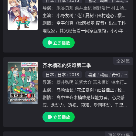
日本
日本
2015
喜剧
动画
日本动漫
导演：
米谷良知
粟井重纪
奥野浩行
村山靖
则座
主演：
小野友树
花江夏树
田村睦心
樱井孝宏
剧情：
幸平创真（松冈祯丞 配音）出生于料
理世家，其父经营着一间家庭餐馆，小小年纪
的幸平即将父亲当做了榜样，发誓成为父亲那
立即播放
样的料理家。某一日，父亲找到了幸平，希望
他能够进入顶级的料理学校“远月学园”深造磨
练，
全24集
齐木楠雄的灾难第二季
日本
日本
2018
喜剧
动画
奇幻
日本
导演：
樱井弘明
筑紫大介
富永恒雄
铃木行
则座
主演：
岛崎信长
花江夏树
细谷佳正
榎木淳弥
剧情：
高中生齐木楠雄是超能力者。心灵感
应、念动力、透视、预知、瞬间移动、千里眼
等，不论任何事情都自由自在。但这任谁都羡
立即播放
慕不已的最强能力，实际上对于本人而言是引
来灾难的不幸元凶。因此，他在别人面前封印
了超能力
更新至01集