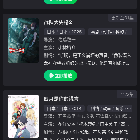
到现代文明，要跨越这科学史上的200万年！”
。在这走投无路的状况中，千空寻找着伙...
更新至01集
战队大失格2
日本
日本
2025
喜剧
动作
科幻
动画
导演：
佐藤敬一
主演：
小林裕介
剧情：
“听啊，是正义崩坏的声音。”伪装潜入
龙神守望者组织的战斗员D，他是否能成功完
成任务？
立即播放
全22集
四月是你的谎言
日本
日本
2014
剧情
动画
音乐
日本
导演：
石黑恭平
井端义秀
石滨真史
柴山智隆
间
主演：
花江夏树
榎木淳弥
田中敦子
高桥李依
剧情：
从很小的时候起，在母亲的引导和教
导下，有马公生（花江夏树 配音）便将成为