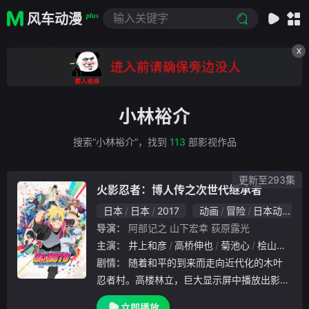
风车动漫
plus
X
小林裕介
搜索“小林裕介”，找到
113
部影视作品
更新至293集
火影忍者：博人传之次世代继承者
日本
日本
2017
动画
冒险
日本动漫
导演：
阿部记之
山下宏幸
荻原露光
主演：
井上和彦
高桥伸也
菊池心
桧山修之
剧情：
随着和平的到来而走向近代化的木叶
忍者村。高楼林立，巨大显示屏中播放出影像
，连结各区域的电车在村里奔驰。虽说是忍者
立即播放