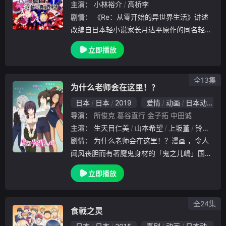
主演：
小林裕介
高桥李
剧情：
《Re：从零开始的异世界生活》讲述
改编自日本轻小说家长月达平原作的同名轻小
说。在异世界陷入迷茫的普通高中生菜月昴，
立即播放
邂逅了一位银发的美少女。但想助她一臂之力
的昴，却一次次地遭遇敌袭，背叛、暴力，甚
至是死
全13集
为什么老师会在这里！？
日本
日本
2019
爱情
动画
日本动漫
导演：
所俊克
葛谷直行
金子拓
中田诚
主演：
生天目仁美
山本希望
上坂堇
铃木崚汰
剧情：
为什么老师会在这里！？漫画 ，令人
闻风丧胆而有著魔鬼身材的「鬼之儿嶋」国语
老师·儿嶋加奈 与普通的高中生·佐藤一郎之间
立即播放
发生的各种不可描述的互动！ 希望能把那种
极限感全部传达给读者。推特上的人气漫画家
·
全24集
食戟之灵