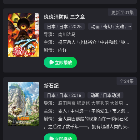
，同时也开始摸索“只属于自己的料理”。幸.
更新至01集
炎炎消防队 三之章
日本
日本
2025
动画
奇幻
灾难
日本
导演：
南川达马
主演：
梶原岳人
小林裕介
中井和哉
铃村健一
剧情：
内详
立即播放
全24集
新石纪
日本
日本
2019
动画
日本动漫
导演：
原田奈奈
锅岛修
大庭秀昭
大雄男
小野田
主演：
麦人
中村悠一
丰崎爱生
市之濑加那
剧情：
全人类因谜般的现象而在一瞬间石化
，之后过了数千年——。拥有超越人类的头脑
，天生的科学少年·千空苏醒了。“从石器时代
立即播放