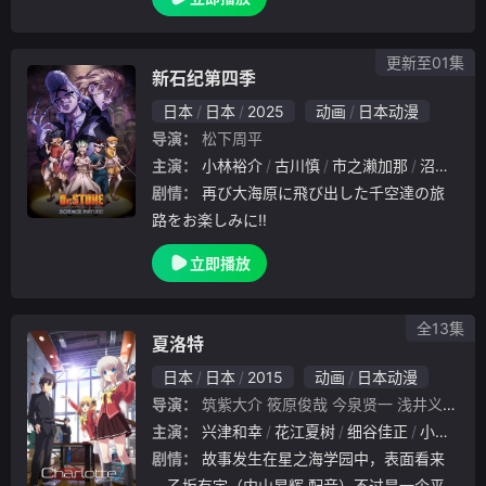
村，但一般民众也增多，忍者的生存方式也在
逐渐改变的这个时代——村子的领袖，第七代
火影·.
更新至01集
新石纪第四季
日本
日本
2025
动画
日本动漫
导演：
松下周平
主演：
小林裕介
古川慎
市之濑加那
沼仓爱美
剧情：
再び大海原に飛び出した千空達の旅
路をお楽しみに‼
立即播放
全13集
夏洛特
日本
日本
2015
动画
日本动漫
导演：
筑紫大介
筱原俊哉
今泉贤一
浅井义之
吉
主演：
兴津和幸
花江夏树
细谷佳正
小野大辅
剧情：
故事发生在星之海学园中，表面看来
，乙坂有宇（内山昂辉 配音）不过是一个平