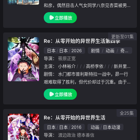
和彦，偶然目击人气女同学八奈见杏菜被男生
甩掉的失恋现场。「他明明说过要娶我当新娘
立即播放
，这不过分吗？」「那是多久前的事了？」「
大概四、五岁吧。」那不算数吧？以此为契机
，田径队
更新至01集
Re：从零开始的异世界生活第四季
日本
日本
2026
剧情
动画
奇幻
导演：
筱原正宽
主演：
小林裕介
高桥李依
新井里美
剧情：
水门都市普利斯特拉一战中，昴一行
艰难取得了胜利，但代价却过于沉重。由于&a
mp;quot;暴食&amp;quot;的权能，蕾姆陷入
立即播放
沉睡，库珥修失去了记忆，而尤里乌斯则被夺
走了名字。 在寻找拯救他们的线索的过程
中，昴
全25集
Re：从零开始的异世界生活
日本
日本
2016
动画
日本动漫
导演：
渡边政治
德本善信