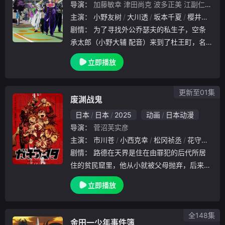
导演：
加藤敏幸
津田尚克
波多正美
江副仁美
江
主演：
小野友树
大川透
坂本千夏
樱井孝宏
剧情：
为了寻找外公乔瑟夫的私生子，空条
承太郎（小野大辅 配音）来到了杜王町，名
为东方仗助（小野友树 配音）的高中一年级
立即播放
男生正是空条承太郎要寻找的人，让承太郎没
有想到的是，东方仗助拥有着和自己一样的“
替身”能
更新至01集
废渊战鬼
日本
日本
2025
动画
日本动漫
导演：
菅沼芙实彦
主演：
市川苍
小西克幸
松冈祯丞
花守由美里
剧情：
路德在天界是住在由罪犯的后代所居
住的贫民窟里，他从小就被父母抛弃，后来被
雷古特抚养长大。路德的双手不知为何有严重
立即播放
的烧伤，于是雷古德给了他一双手套遮住伤痕
，而路德也非常珍惜这双手套。路德非常爱惜
旧物，常
全148集
金田一少年事件簿