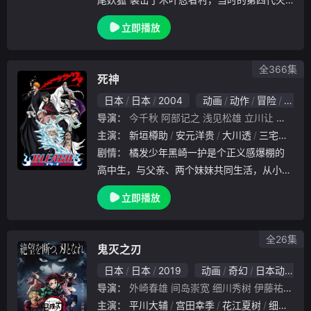
影拼尽全力，以自己的生命为代价将“九尾妖
立即播放
狐”封印在了刚出生的鸣人身上。木叶村终于
恢复了平静，但村民们却把鸣人当成像“九尾
妖狐”
全366集
死神
日本
日本
2004
动画
动作
冒险
奇幻
导演：
今千秋
阿部记之
浅见松雄
立川让
熨斗谷
主演：
新垣樽助
安元洋贵
大川透
三宅健太
剧情：
橘发少年黑崎一护是个正义感爆棚的
高中生，与父亲、两个妹妹共同生活，从小他
就有能看见鬼魂的本事，但并不以为意。一天
立即播放
夜里一只叫“虚”的怪物攻击了一护和他的家人
，尾随怪物而来的死神朽木露琪亚身负重伤，
只得将
全26集
鬼灭之刃
日本
日本
2019
动画
奇幻
日本动漫
导演：
外崎春雄
间岛崇宽
细川秀树
伊藤祐毅
野
主演：
平川大辅
宫田幸季
花江夏树
细谷佳正