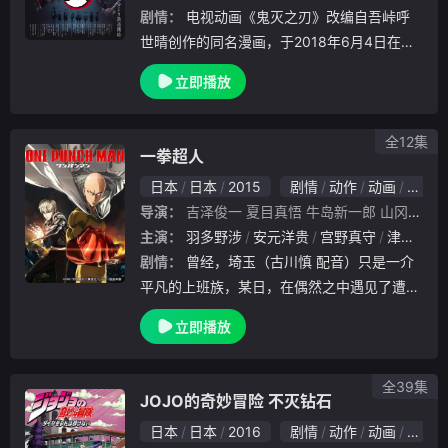
剧情：
电视动画《鬼灭之刃》改编自吾峠呼
世晴创作的同名漫画，于2018年6月4日在《
周刊少年JUMP》2018年6月第27号上发表了
立即播放
动画化的消息。动画由ufotable负责制作。 于
2019年4月放送开始。.
全12集
一拳超人
日本
日本
2015
剧情
动作
动画
日本
导演：
吉泽俊一
夏目真悟
牛岛新一郎
山冈实
久
主演：
羽多野涉
安元洋贵
宫野真守
津田健次郎
剧情：
曾经，埼玉（古川慎 配音）只是一介
平凡的上班族，某日，在偶然之中遇见了遭到
变种螃蟹攻击的少年，心中升腾起了正义之感
立即播放
，对其出手相救。就此之后，埼玉幼年时代的
英雄梦想在内心里死灰复燃，为了变得更加强
大，埼
全39集
JOJO的奇妙冒险 不灭钻石
日本
日本
2016
剧情
动作
动画
奇幻