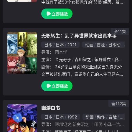
中就有了被50个女孩抛弃的“悲惨”经历，最后
一个女孩抛弃他原来是看上了篮球部队小田，
立即播放
由此樱木对篮球更是深恶痛绝。进入高中后，
樱木看上了美少女赤木晴子，晴子十分热爱篮
球，
全11集
无职转生：到了异世界就拿出真本事
日本
日本
2021
动画
冒险
日本动漫
导演：
冈本学
主演：
金元寿子
森川智之
茅野爱衣
浪川大辅
剧情：
34岁无业童贞的无业游民因为身无分
文而被赶出家门，意识到自己的人生已经完全
被逼入绝境。正当他后悔自己的时候，被卡车
立即播放
轧了，他就死了。然后醒来的地方是——竟然
是剑和魔法的异世界。我决定过一辈子不后悔
。利用
全112集
幽游白书
日本
日本
1992
动画
动作
冒险
喜剧
导演：
阿部记之
新房昭之
上田茂
小泽一浩
小柴
主演：
林原惠美
绪方惠美
子安武人
川村万梨阿