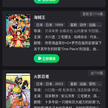
跟魔法才能的四叶草魔导书的尤诺，另一位魔
法值为零但却意外获得黑色五叶草的魔法书的
亚斯塔
更新至1114集
海贼王
日本
日本
1999
喜剧
动作
动画
奇幻
导演：
贝泽幸男
长峰达也
山内重保
宇田钢之助
主演：
大川透
三宅健太
岛崎信长
代永翼
雪
剧情：
传奇海盗哥尔•D•罗杰在临死前曾留下
关于其毕生的财富“One Piece”的消息，由此
引得群雄并起，众海盗们为了这笔传说中的巨
立即播放
额财富展开争夺，各种势力、政权不断交替，
整个世界进入了动荡混乱的“大海贼时
全719集
火影忍者
日本
日本
2002
喜剧
动画
冒险
日本
导演：
川口敬一郎
松本佳久
浅见松雄
伊达勇登
主演：
羽多野涉
安元洋贵
三宅健太
高濑右光
剧情：
十多年前一只拥有巨大威力的妖兽“九
尾妖狐”袭击了木叶忍者村，当时的第四代火