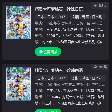
意欲
全193集
精灵宝可梦钻石与珍珠日语
日本
日本
1997
剧情
动画
日本动漫
导演：
汤山邦彦
宫原秀二
古贺一臣
中村近世
小
主演：
三宅健太
铃木达央
平川大辅
渡边明乃
剧情：
2006年，为配合NDS版（钻石、珍珠
版）的上市，TV动画同步推出全新系列《神
奇宝贝钻石&amp;amp;珍珠》（Pokémon Di
立即播放
amond &amp;amp; Pearl，简称DP）。对战
开拓区篇结束后，小遥为
全185集
精灵宝可梦钻石与珍珠国语
日本
日本
1997
剧情
动画
日本动漫
导演：
汤山邦彦
宫原秀二
古贺一臣
中村近世
小
主演：
三宅健太
铃木达央
平川大辅
渡边明乃
剧情：
2006年，为配合NDS版（钻石、珍珠
版）的上市，TV动画同步推出全新系列《神
奇宝贝钻石&amp;amp;珍珠》（Pokémon Di