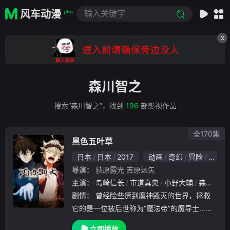
风车动漫
plus
X
森川智之
搜索“森川智之”，找到
196
部影视作品
全170集
黑色五叶草
日本
日本
2017
动画
奇幻
冒险
日本动
导演：
荻原露光
吉原达矢
主演：
岛崎信长
市道真央
小野大辅
森川智之
剧情：
曾经险些遭到魔神毁灭的世界，拯救
它的是一位被后世称为“魔法帝”的魔导士……
两位被遗弃在教堂的少年，一位是有卓越魔力
立即播放