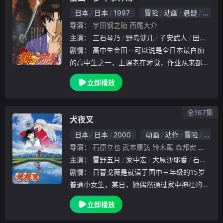
日本
日本
1997
冒险
动画
悬疑
日本
导演：
宇田钢之助
西尾大介
主演：
三石琴乃
野岛健儿
子安武人
田中敦子
剧情：
高中生金田一可以说是全日本最白痴
的高中生之一，上课老在睡觉，作业从来都是
抄和他青梅竹马一起长大的美雪的，什么事情
立即播放
都由美雪帮他扛着。然而，阿一平凡普通的外
表下却隐藏着一颗可能世界上最严密精细的头
脑。他的
全167集
犬夜叉
日本
日本
2000
动画
动作
冒险
喜剧
导演：
石原立也
武本康弘
铃木薰
森邦宏
池田成
主演：
雪野五月
家中宏
大原沙耶香
石田彰
剧情：
日暮戈薇是就读于国中三年级的15岁
普通小女生，某日，她偶然通过家中神社的枯
井来到了500年前的战国时代。时狼烟四起，
立即播放
妖怪横行，世间大地生灵涂炭。戈薇在御神木
那里邂逅了被封印的半妖犬夜叉。50年前，