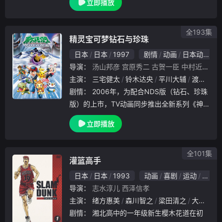
立即播放
amond &amp;amp; Pearl，简称DP）。对战
开拓区篇结束后，小遥为
全193集
精灵宝可梦钻石与珍珠
日本
日本
1997
剧情
动画
日本动漫
导演：
汤山邦彦
宫原秀二
古贺一臣
中村近世
小
主演：
三宅健太
铃木达央
平川大辅
渡边明乃
剧情：
2006年，为配合NDS版（钻石、珍珠
版）的上市，TV动画同步推出全新系列《神
奇宝贝钻石&amp;amp;珍珠》（Pokémon Di
立即播放
amond &amp;amp; Pearl，简称DP）。对战
开拓区篇结束后，小遥为
全101集
灌篮高手
日本
日本
1993
动画
喜剧
运动
日本
导演：
志水淳儿
西泽信孝
主演：
绪方惠美
森川智之
梁田清之
大塚芳忠
剧情：
湘北高中的一年级新生樱木花道在初