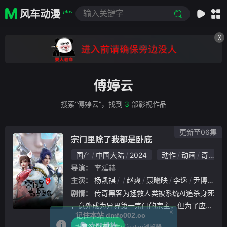
风车动漫
plus
X
傅婷云
搜索“傅婷云”，找到
3
部影视作品
更新至06集
宗门里除了我都是卧底
国产
中国大陆
2024
动作
动画
奇幻
导演：
李廷赫
主演：
杨凯祺
赵爽
聂曦映
李逸
尹博一
张
剧情：
传奇黑客为拯救人类被系统AI追杀身死
，意外成为异界第一宗门的宗主，但为了应对
×
记住本站 dmfc002.cc
宗内全是卧底的局面和随身而来的系统危机，
立即播放