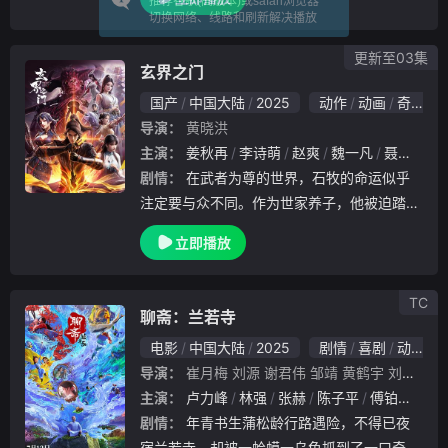
推荐谷歌(高版本)或safari浏览器
陈宁只想低调的再观望看看。但如锥处囊中，
切换网络、线路和刷新解决播放
纵使他冷面无双心系世人，也是万花丛中过，
朵朵
更新至03集
玄界之门
国产
中国大陆
2025
动作
动画
奇幻
导演：
黄晓洪
主演：
姜秋再
李诗萌
赵爽
魏一凡
聂曦映
剧情：
在武者为尊的世界，石牧的命运似乎
注定要与众不同。作为世家养子，他被迫踏上
寻找真相和自我救赎的武者之路。从丰城四馆
立即播放
较技到宗门之争，利益牵扯，强敌环伺，每一
次挑战都让石牧更坚定。最终，石牧领悟了自
己的血脉
TC
聊斋：兰若寺
电影
中国大陆
2025
剧情
喜剧
动画
导演：
崔月梅
刘源
谢君伟
邹靖
黄鹤宇
刘一林
主演：
卢力峰
林强
张赫
陈子平
傅铂涵
橙
剧情：
年青书生蒲松龄行路遇险，不得已夜
宿兰若寺，却被一蛤蟆一乌龟抓到了一口奇异