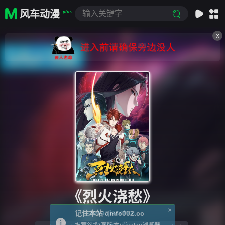
风车动漫
plus
X
《烈火浇愁》
×
liehuojiaochou
记住本站 dmfc002.cc