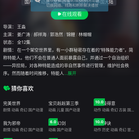
推荐谷歌(高版本)或safari浏览器
国产
动画
国产动漫
2021
中国大陆
切换网络、线路和刷新解决播放
在线观看
导演：
王淼
主演：
姜广涛
郝祥海
郭浩然
锦鲤
林帽帽
状态：
全12集
剧情：
在一个架空世界里，有一小群秘密存在着的“特殊能力者”，简
称特能人。他们不会在普通人面前暴露自己，并通过一个自治组织
——异控局，对各种特能造成的非自然事件进行管理，维护社会秩
序。然而随着时间推移，特能人
...展开
猜你喜欢
更新至174集
全52集
更新至66集
10.0
完美世界
宝贝赳赳第三季
人间最得意
剧情
动画
奇幻
国产动漫
动画
儿童
国产动漫
动作
动画
奇幻
古装
国产动漫
更新至100集
全60集
全40集
6.0
10.0
我为邪帝
流星幻剑
星武神诀
剧情
动画
奇幻
国产动漫
动画
国产动漫
动作
历史
动画
奇幻
冒险
更新至42集
更新至25集
全32集